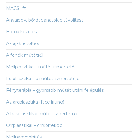
MACS lift
Anyajegy, bőrdaganatok eltávolítása
Botox kezelés
Az ajakfeltöltés
A fenék műtétről
Mellplasztika – műtét ismertető
Fülplasztika – a műtét ismertetője
Fényterápia – gyorsabb műtét utáni felépülés
Az arcplasztika (face lifting)
A hasplasztikai műtét ismertetője
Orrplasztikai – orrkorrekció
Mellnagyobbítás