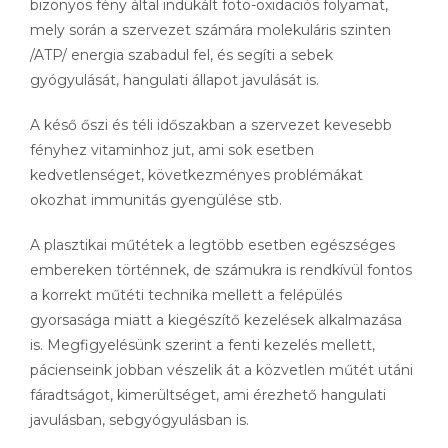
bizonyos fény által indukált foto-oxidaciós folyamat,
mely során a szervezet számára molekuláris szinten
/ATP/ energia szabadul fel, és segíti a sebek
gyógyulását, hangulati állapot javulását is.
A késő őszi és téli időszakban a szervezet kevesebb
fényhez vitaminhoz jut, ami sok esetben
kedvetlenséget, következményes problémákat
okozhat immunitás gyengülése stb.
A plasztikai műtétek a legtöbb esetben egészséges
embereken történnek, de számukra is rendkívül fontos
a korrekt műtéti technika mellett a felépülés
gyorsasága miatt a kiegészítő kezelések alkalmazása
is. Megfigyelésünk szerint a fenti kezelés mellett,
pácienseink jobban vészelik át a közvetlen műtét utáni
fáradtságot, kimerültséget, ami érezhető hangulati
javulásban, sebgyógyulásban is.