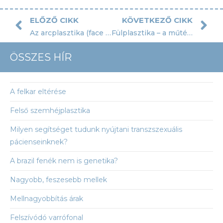
ELŐZŐ CIKK
KÖVETKEZŐ CIKK
Az arcplasztika (face lifting)
Fülplasztika – a műtét ismertetője
ÖSSZES HÍR
A felkar eltérése
Felső szemhéjplasztika
Milyen segítséget tudunk nyújtani transzszexuális
pácienseinknek?
A brazil fenék nem is genetika?
Nagyobb, feszesebb mellek
Mellnagyobbítás árak
Felszívódó varrófonal